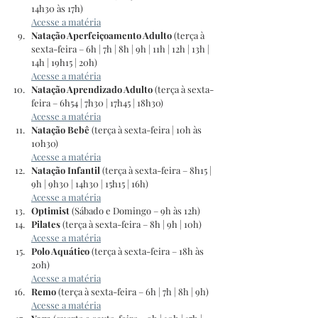
14h30 às 17h)
Acesse a matéria
Natação Aperfeiçoamento Adulto 
(terça à 
sexta-feira – 6h | 7h | 8h | 9h | 11h | 12h | 13h | 
14h | 19h15 | 20h)
Acesse a matéria
Natação Aprendizado Adulto 
(terça à sexta-
feira – 6h54 | 7h30 | 17h45 | 18h30)
Acesse a matéria
Natação Bebê 
(terça à sexta-feira | 10h às 
10h30)
Acesse a matéria
Natação Infantil 
(terça à sexta-feira – 8h15 | 
9h | 9h30 | 14h30 | 15h15 | 16h)
Acesse a matéria
Optimist 
(Sábado e Domingo – 9h às 12h)
Pilates 
(terça à sexta-feira – 8h | 9h | 10h)
Acesse a matéria
Polo Aquático
 (terça à sexta-feira – 18h às 
20h)
Acesse a matéria
Remo 
(terça à sexta-feira – 6h | 7h | 8h | 9h)
Acesse a matéria