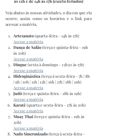
às 12h e de 14h às 17h (exceto feriados)
Veja abaixo às nossas atividades, o dia em que ela 
ocorre, assim como os horários e o link para 
acessar a matéria.
Artesanato
 (quarta-feira – 14h às 17h)
Acesse a matéria
Dança de Salão 
(terça e quinta-feira – 19h 
às 20h)
Acesse a matéria
Dingue 
(sexta à domingo – 13h30 às 17h)
Acesse a matéria
Hidroginástica 
(terça à sexta-feira – 7h | 8h 
| 9h | 10h | 11h | 12h | 16h | 17h | 18h | 19h)
Acesse a matéria
Judô 
(terça e quinta-feira – 18h às 19h)
Acesse a matéria
Karatê 
(quarta e sexta-feira – 17h às 20h)
Acesse a matéria
Muay Thai 
(terça e quinta-feira – 19h às 
20h)
Acesse a matéria
Nado Sincronizado 
(terça à sexta-feira – 