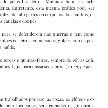
ado pelos brasileiros. Muitos acham essa arte 
lenta. Entretanto, esta mesma prática pode ser 
liza de oito partes do corpo: os dois punhos, os 
as canelas e dos pés.
s para se defenderem nas guerras e tem como 
 golpes certeiros, como socos, golpes com os pés, 
a Saúde.
terças e quintas-feiras, sempre de 19h às 20h, 
lhes, ligue para nossa secretaria: (21) 2295-2597.
 trabalhados por isso, as coxas, os glúteos e os 
ndo bem torneados, sem camadas de gordura e 