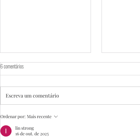
6 comentários
Clube celebra 127 anos
Escreva um comentário
Venha viver o Ar
Ordenar por:
Mais recente
lin strong
16 de out. de 2025