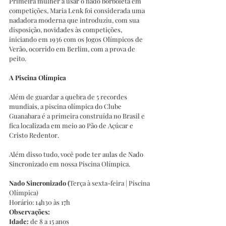
Primeira mulher a usar o nado borboleta em 
competições, Maria Lenk foi considerada uma 
nadadora moderna que introduziu, com sua 
disposição, novidades às competições, 
iniciando em 1936 com os Jogos Olímpicos de 
Verão, ocorrido em Berlim, com a prova de 
peito. 
A Piscina Olímpica 
Além de guardar a quebra de 5 recordes 
mundiais, a piscina olímpica do Clube 
Guanabara é a primeira construída no Brasil e 
fica localizada em meio ao Pão de Açúcar e 
Cristo Redentor.
Além disso tudo, você pode ter aulas de Nado 
Sincronizado em nossa Piscina Olímpica.
Nado Sincronizado (
Terça à sexta-feira | Piscina 
Olímpica)
Horário: 14h30 às 17h
Observações:
Idade:
 de 8 a 15 anos