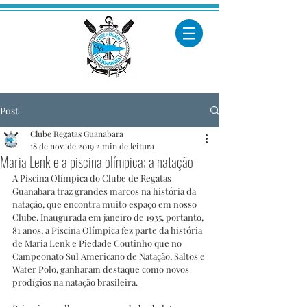
Post
Clube Regatas Guanabara
18 de nov. de 2019
2 min de leitura
Maria Lenk e a piscina olímpica; a natação
A Piscina Olímpica do Clube de Regatas 
Guanabara traz grandes marcos na história da 
natação, que encontra muito espaço em nosso 
Clube. Inaugurada em janeiro de 1935, portanto, 
81 anos, a Piscina Olímpica fez parte da história 
de Maria Lenk e Piedade Coutinho que no 
Campeonato Sul Americano de Natação, Saltos e 
Water Polo, ganharam destaque como novos 
prodígios na natação brasileira.