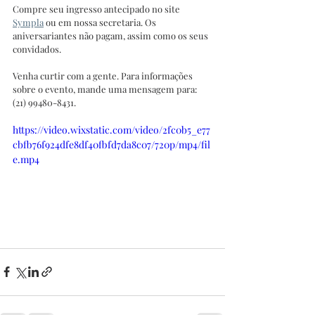
Compre seu ingresso antecipado no site 
Sympla
 ou em nossa secretaria. Os 
aniversariantes não pagam, assim como os seus 
convidados. 
Venha curtir com a gente. Para informações 
sobre o evento, mande uma mensagem para: 
(21) 99480-8431.
https://video.wixstatic.com/video/2fc0b5_e77
cbfb76f924dfe8df40fbfd7da8c07/720p/mp4/fil
e.mp4