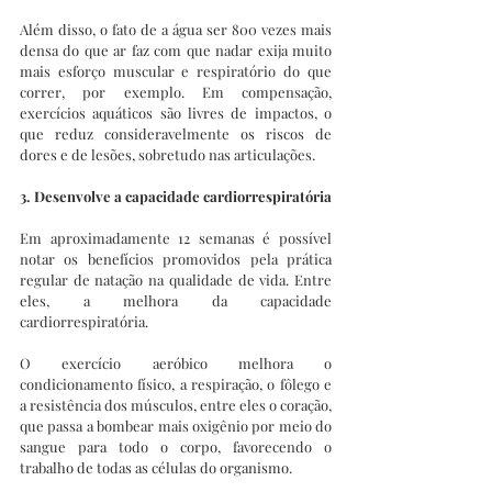
Além disso, o fato de a água ser 800 vezes mais 
densa do que ar faz com que nadar exija muito 
mais esforço muscular e respiratório do que 
correr, por exemplo. Em compensação, 
exercícios aquáticos são livres de impactos, o 
que reduz consideravelmente os riscos de 
dores e de lesões, sobretudo nas articulações.
3. Desenvolve a capacidade cardiorrespiratória
Em aproximadamente 12 semanas é possível 
notar os benefícios promovidos pela prática 
regular de natação na qualidade de vida. Entre 
eles, a melhora da capacidade 
cardiorrespiratória.
O exercício aeróbico melhora o 
condicionamento físico, a respiração, o fôlego e 
a resistência dos músculos, entre eles o coração, 
que passa a bombear mais oxigênio por meio do 
sangue para todo o corpo, favorecendo o 
trabalho de todas as células do organismo.