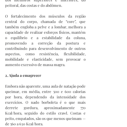
peitoral, das costas e do abdômen.
O fortalecimento dos músculos da região 
central do corpo, chamada de “core”, que 
também engloba a pelve e a lombar, melhora a 
capacidade de realizar esforços físicos, mantém 
o equilíbrio e a estabilidade da coluna, 
promovendo a correção da postura e 
contribuindo para desenvolvimento de outros 
aspectos, como resistência, flexibilidade, 
mobilidade e elasticidade, sem provocar o 
aumento excessivo de massa magra.
2. Ajuda a emagrecer
Embora não aparente, uma aula de natação pode 
queimar, em média, entre 500 e 600 calorias 
por hora, dependendo da intensidade dos 
exercícios. O nado borboleta é o que mais 
derrete gordura, aproximadamente 770 
Kcal/hora, seguido do estilo crawl. Costas e 
peito, empatados, são os que menos queimam — 
de 560 a 630 Kcal/hora.