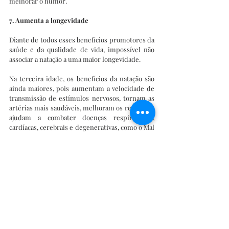
melhorar o humor.
7. Aumenta a longevidade
Diante de todos esses benefícios promotores da 
saúde e da qualidade de vida, impossível não 
associar a natação a uma maior longevidade.
Na terceira idade, os benefícios da natação são 
ainda maiores, pois aumentam a velocidade de 
transmissão de estímulos nervosos, tornam as 
artérias mais saudáveis, melhoram os reflexos e 
ajudam a combater doenças respiratórias, 
cardíacas, cerebrais e degenerativas, como o Mal 
de Alzheimer.
Fazer natação também aumenta a massa óssea, 
fator imprescindível para a qualidade de vida de 
mulheres e pessoas na terceira idade, uma vez 
que reduz consideravelmente a evolução de 
doenças como artrite, artrose e, 
principalmente, da osteoporose, grande 
causadora de quedas em idosos.