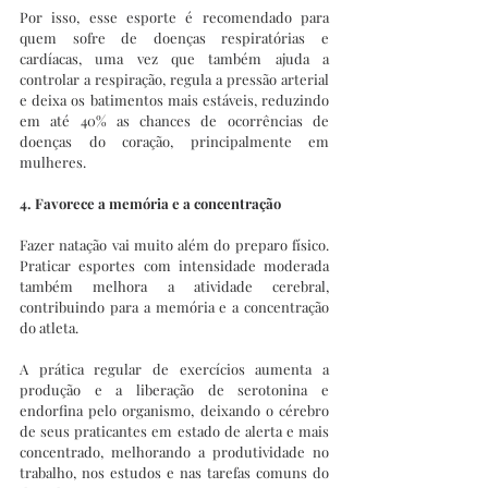
Por isso, esse esporte é recomendado para 
quem sofre de doenças respiratórias e 
cardíacas, uma vez que também ajuda a 
controlar a respiração, regula a pressão arterial 
e deixa os batimentos mais estáveis, reduzindo 
em até 40% as chances de ocorrências de 
doenças do coração, principalmente em 
mulheres.
4. Favorece a memória e a concentração
Fazer natação vai muito além do preparo físico. 
Praticar esportes com intensidade moderada 
também melhora a atividade cerebral, 
contribuindo para a memória e a concentração 
do atleta.
A prática regular de exercícios aumenta a 
produção e a liberação de serotonina e 
endorfina pelo organismo, deixando o cérebro 
de seus praticantes em estado de alerta e mais 
concentrado, melhorando a produtividade no 
trabalho, nos estudos e nas tarefas comuns do 