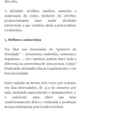
dia a dia.
A atividade aeróbica também aumenta a 
oxigenação do corpo, inclusive do cérebro, 
proporcionando uma maior atividade 
intelectual, o que também ajuda a potencializar 
o raciocínio.
5. Melhora a autoestima
Por falar nos hormônios do “quarteto da 
felicidade” — serotonina, endorfina, ocitocina e 
dopamina —, eles também podem fazer toda a 
diferença na autoestima de uma pessoa. Como? 
Praticando atividades físicas regularmente e em 
boa intensidade.
Fazer natação ao menos três vezes por semana, 
em dias intercalados, de 45 a 60 minutos por 
aula, incluindo aquecimento e alongamentos, é 
o suficiente para obter um bom 
condicionamento físico e estimular a produção 
dessas substâncias pelo tecido cerebral.