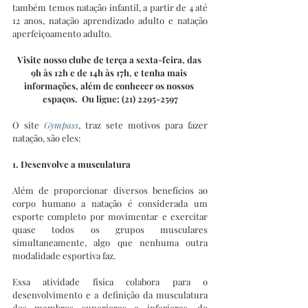
também temos natação infantil, a partir de 4 até 
12 anos, natação aprendizado adulto e natação 
aperfeiçoamento adulto.
Visite nosso clube de terça a sexta-feira, das 
9h às 12h e de 14h às 17h, e tenha mais 
informações, além de conhecer os nossos 
espaços.  Ou ligue: (21) 2295-2597
O site 
Gympass
, traz sete motivos para fazer 
natação, são eles:
1. Desenvolve a musculatura
Além de proporcionar diversos benefícios ao 
corpo humano a natação é considerada um 
esporte completo por movimentar e exercitar 
quase todos os grupos musculares 
simultaneamente, algo que nenhuma outra 
modalidade esportiva faz.
Essa atividade física colabora para o 
desenvolvimento e a definição da musculatura 
dos membros superiores e inferiores, do 