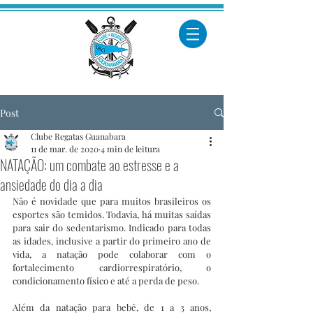
Post
Clube Regatas Guanabara
11 de mar. de 2020
4 min de leitura
NATAÇÃO: um combate ao estresse e a
ansiedade do dia a dia
Não é novidade que para muitos brasileiros os 
esportes são temidos. Todavia, há muitas saídas 
para sair do sedentarismo. Indicado para todas 
as idades, inclusive a partir do primeiro ano de 
vida, a natação pode colaborar com o 
fortalecimento cardiorrespiratório, o 
condicionamento físico e até a perda de peso.
Além da natação para bebê, de 1 a 3 anos, 